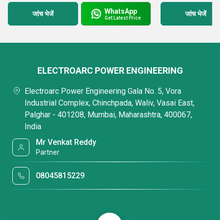
WhatsApp
जांच भेजें
जांच भेजें
Get Latest Price
ELECTROARC POWER ENGINEERING
Electroarc Power Engineering Gala No. 5, Vora
Industrial Complex, Chinchpada, Waliv, Vasai East,
Palghar - 401208, Mumbai, Maharashtra, 400067,
India
Mr Venkat Reddy
Partner
08045815229