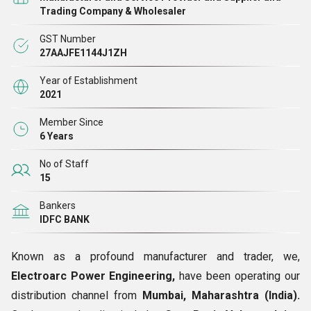
आवश्यकता महसूस हुई। इसलिए, हमारे प्रशासकों ने हमारे परिसर में
Trading Company & Wholesaler
आधुनिक मशीनों और उपकरणों को स्थापित करने के लिए एक बड़ी राशि का
GST Number
निवेश किया। इसने हमें बाज़ारों का बादशाह और हज़ारों ग्राहकों की पहली
27AAJFE1144J1ZH
पसंद बना दिया। नवीनतम सुविधाओं की उपलब्धता के कारण, हम हमेशा
Year of Establishment
असाधारण समाधान तैयार करने में सक्षम रहे हैं।
2021
Member Since
6 Years
No of Staff
15
Bankers
IDFC BANK
Known as a profound manufacturer and trader, we,
Electroarc Power Engineering,
have been operating our
distribution channel from
Mumbai, Maharashtra (India).