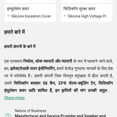
इन्सुलेशन कवर
सिलिकॉन सुरक्षा कवर
Silicone Insulation Cover
Silicone High Voltage Protection Cover
हमारे बारे में
हमारी कंपनी के बारे में
एक प्रख्यात
निर्माता, थोक
व्यापारी और व्यापारी
के रूप में पहचाने जाने वाले,
हम,
इलेक्ट्रोआर्क पावर इंजीनियरिंग,
हमारे बेजोड़ गुणवत्ता मानकों के लिए देश
भर में भरोसेमंद हैं। हमारी कंपनी जिस विस्तृत श्रृंखला में डील करती है,
उसमें
सिलिकॉन बसबार एंड कैप, EPR सेल्फ-फ़्यूज़िंग टेप, सिलिकॉन
इंसुलेशन कवर आदि शामिल हैं, इन कृतियों की मांग उनकी अतुलनीय
विशेषताओं के साथ-साथ सस्ती कीमतों के लिए की जाती है।
Show more
हमारे ब्रांड के
बाजारों में लॉन्च होने के तुरंत बाद, हमें बल्क ऑर्डर मिलने लगे। उस समय,
Nature of Business
हमारी टीम को हमारी उत्पादन क्षमता को उन्नत करने की अत्यधिक
Manufacturer and Service Provider and Supplier and