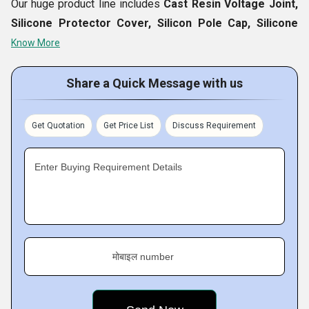
Our huge product line includes
Cast Resin Voltage Joint,
Silicone Protector Cover, Silicon Pole Cap, Silicone
High Voltage Protection Cover, etc.
These items are
Know More
highly demanded in markets across the country. Therefore,
large orders are placed for them and we fulfill the needs of
Share a Quick Message with us
clients with perfection. For the convenience of clients, our
range is available at highly reasonable prices. This is also
Get Quotation
Get Price List
Discuss Requirement
one of the key reasons behind the fame of our brand.
Enter Buying Requirement Details
Key Facts of Electroarc Power Engineering:
मोबाइल number